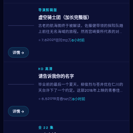
导演剪辑版
虚空骑士团（加长完整版）
古老的航海图终于被解读，佐藤健带领的探险队踏
获奖
上前往无名海域的旅程。然而宫崎葵所代表的对手
势力也在暗中追击。横跨三大洋的真人实景拍摄、
2021
⭐
7.6
冒险
112万
6小时前
震撼的水下特效，金基德用136分钟带来一场视觉与
情感的双重盛宴。
详情 →
HD 高清
请告诉我你的名字
毕业前的最后一个夏天，柳俊烈与苍井优在仁川的
趋势
天台许下了一个约定。这部2018年上映的青春佳作
集结了柳俊烈、苍井优、徐睿知、石原里美等当红
2018
⭐
6.5
青春
141万
8小时前
演员，用138分钟的篇幅记录下属于十八岁的迷茫、
勇气与心动。
详情 →
全 22 集