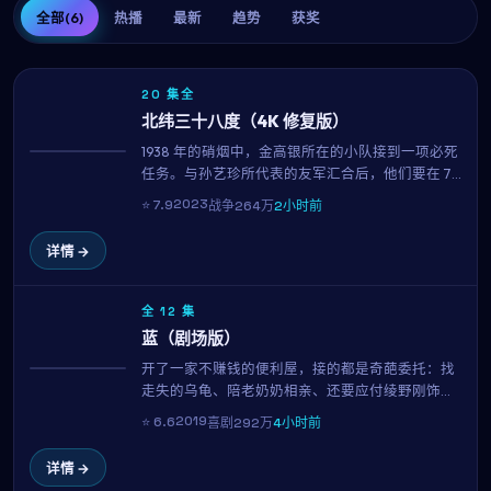
全部
(6)
热播
最新
趋势
获奖
20 集全
北纬三十八度（4K 修复版）
1938 年的硝烟中，金高银所在的小队接到一项必死
热播
任务。与孙艺珍所代表的友军汇合后，他们要在 70
小时内完成不可能。金知云以克制的笔触，呈现了
2023
⭐
7.9
战争
264万
2小时前
战争中最微小却最珍贵的人性微光。
详情 →
全 12 集
蓝（剧场版）
开了一家不赚钱的便利屋，接的都是奇葩委托：找
NEW
走失的乌龟、陪老奶奶相亲、还要应付绫野刚饰演
的房东讨房租。金泰梨用招牌的呆萌表演，把一地
2019
⭐
6.6
喜剧
292万
4小时前
鸡毛的生活过出了笑中带泪的味道。是松隆志的喜
剧调度举重若轻，看完只想再看一遍。
详情 →