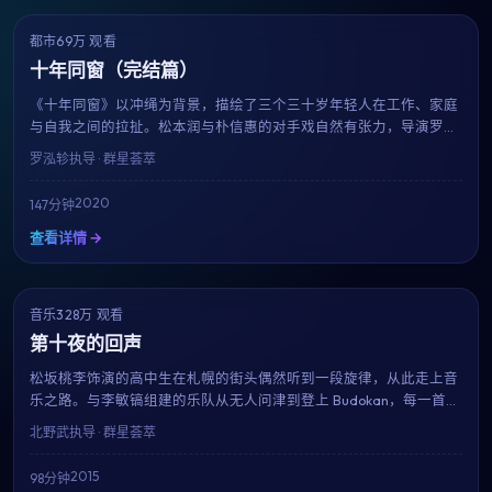
都市
69万 观看
8.5
获奖
十年同窗（完结篇）
《十年同窗》以冲绳为背景，描绘了三个三十岁年轻人在工作、家庭
与自我之间的拉扯。松本润与朴信惠的对手戏自然有张力，导演罗泓
轸延续其一贯的细腻笔触，在147分钟的时长内呈现一幅真实而温暖
罗泓轸
执导 · 群星荟萃
的都市群像。
2020
147分钟
查看详情 →
音乐
328万 观看
6.7
趋势
第十夜的回声
松坂桃李饰演的高中生在札幌的街头偶然听到一段旋律，从此走上音
乐之路。与李敏镐组建的乐队从无人问津到登上 Budokan，每一首原
创歌曲都成为青春的注脚。北野武用近乎纪录片的真实感，献给所有
北野武
执导 · 群星荟萃
曾为梦想固执过的人。
2015
98分钟