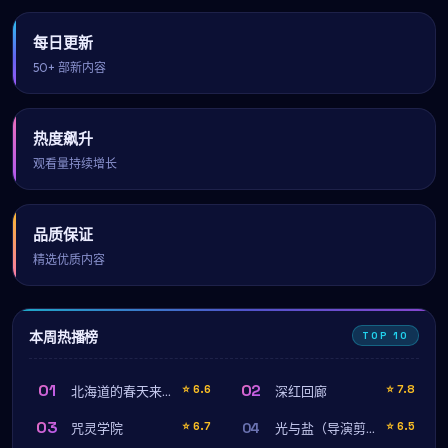
每日更新
50+ 部新内容
热度飙升
观看量持续增长
品质保证
精选优质内容
本周热播榜
TOP 10
01
02
⭐
6.6
⭐
7.8
北海道的春天来得很慢
深红回廊
03
04
⭐
6.7
⭐
6.5
咒灵学院
光与盐（导演剪辑版）