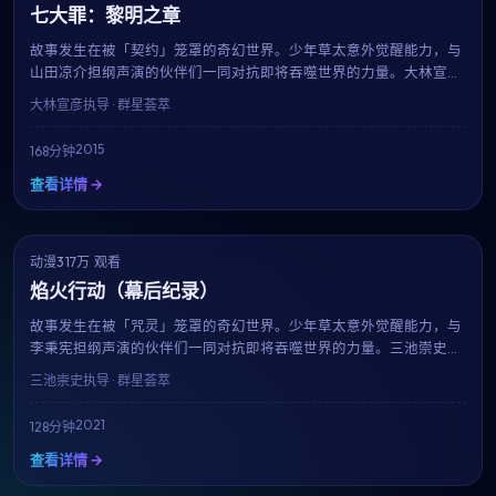
七大罪：黎明之章
故事发生在被「契约」笼罩的奇幻世界。少年草太意外觉醒能力，与
山田凉介担纲声演的伙伴们一同对抗即将吞噬世界的力量。大林宣彦
的画面美学与配乐令人沉醉，每一集都欲罢不能。
大林宣彦
执导 · 群星荟萃
2015
168分钟
查看详情 →
动漫
NEW
317万 观看
7.9
焰火行动（幕后纪录）
故事发生在被「咒灵」笼罩的奇幻世界。少年草太意外觉醒能力，与
李秉宪担纲声演的伙伴们一同对抗即将吞噬世界的力量。三池崇史的
画面美学与配乐令人沉醉，每一集都欲罢不能。
三池崇史
执导 · 群星荟萃
2021
128分钟
查看详情 →