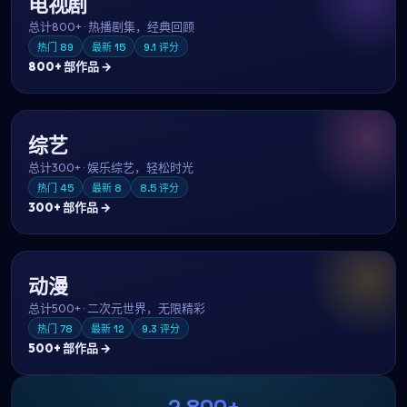
电视剧
总计
800+
·
热播剧集，经典回顾
热门
89
最新
15
9.1
评分
800+
部作品 →
综艺
总计
300+
·
娱乐综艺，轻松时光
热门
45
最新
8
8.5
评分
300+
部作品 →
动漫
总计
500+
·
二次元世界，无限精彩
热门
78
最新
12
9.3
评分
500+
部作品 →
2,800+