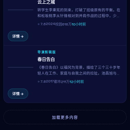
云上之城
转学生李秉宪的到来，打破了班级原有的平衡。在
热播
和松坂桃李从针锋相对到并肩作战的过程中，少年
少女们逐渐明白：友谊、暗恋与梦想，是青春里最
2024
⭐
7.6
校园
616万
10小时前
闪光的三件事。李焕庆用清新明亮的镜头还原校园
的真实质感。
详情 →
导演剪辑版
春日告白
《春日告白》以福冈为背景，描绘了三个三十岁年
NEW
轻人在工作、家庭与自我之间的拉扯。池昌旭与小
栗旬的对手戏自然有张力，导演崔东勋延续其一贯
2017
⭐
7.8
都市
211万
12小时前
的细腻笔触，在154分钟的时长内呈现一幅真实而温
暖的都市群像。
详情 →
加载更多内容