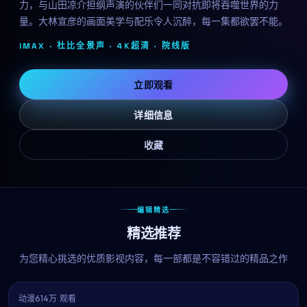
力，与山田凉介担纲声演的伙伴们一同对抗即将吞噬世界的力
量。大林宣彦的画面美学与配乐令人沉醉，每一集都欲罢不能。
IMAX · 杜比全景声 · 4K超清 ·
院线版
立即观看
详细信息
收藏
编辑精选
精选推荐
为您精心挑选的优质影视内容，每一部都是不容错过的精品之作
动漫
614万 观看
9.5
热播