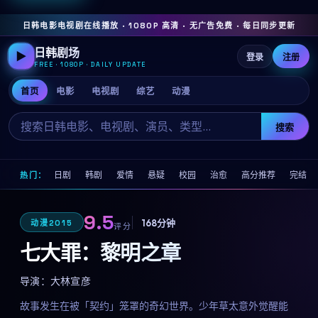
日韩电影电视剧在线播放 · 1080P 高清 · 无广告免费 · 每日同步更新
日韩剧场
▶
登录
注册
FREE · 1080P · DAILY UPDATE
首页
电影
电视剧
综艺
动漫
搜索
日剧
韩剧
爱情
悬疑
校园
治愈
高分推荐
完结
热门：
9.5
168分钟
动漫
2015
评分
七大罪：黎明之章
导演：
大林宣彦
故事发生在被「契约」笼罩的奇幻世界。少年草太意外觉醒能