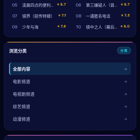
05
06
⭐
9.7
⭐
9.7
凌晨四点的便利店
第三嫌疑人（首映纪念版）
07
08
⭐
7.1
⭐
7.3
镜界（前传特辑）
一通匿名电话
09
10
⭐
7.6
⭐
9.0
少年与海
镜中之人（幕后纪录）
浏览分类
分类
全部内容
电影频道
电视剧频道
综艺频道
动漫频道